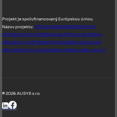
Projekt je spolufinancovaný Európskou úniou.
Názov projektu:
VÝVOJ NANOSENZORICKÝCH
FOTONICKÝCH SYSTÉMOV NA RÝCHLU DETEKCIU
VÍRUSOV VYUŽITÍM METÓD RIADENEJ EVOLÚCIE
PROTEÍNOVÝCH PLATFORIEM: PRÍPAD SARS-COV-2
© 2026 AUSYS s.r.o.