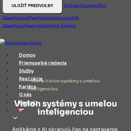
Zobraziť predvoľby
ULOŽIŤ PREDVOĽBY
Zásady používania súborov cookie
Zásady ochrany osobných údajov
Skip
to
Domov
content
Priemyselné riešenia
Služby
Realizácie
Kariéra
O nás
Vision systémy s umelou
Kontakt
inteligenciou
Aplikácie s AI skracujú čas na nastavenie,