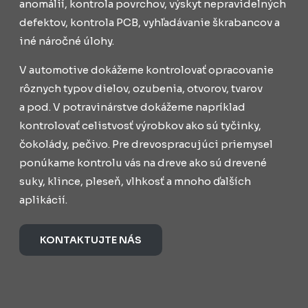
anomálií, kontrola povrchov, výskyt nepravidelných
defektov, kontrola PCB, vyhľadávanie škrabancov a
iné náročné úlohy.
V automotive dokážeme kontrolovať opracovanie
rôznych typov dielov, ozubenia, otvorov, tvarov
a pod. V potravinárstve dokážeme napríklad
kontrolovať celistvosť výrobkov ako sú tyčinky,
čokolády, pečivo. Pre drevospracujúci priemysel
ponúkame kontrolu vás na dreve ako sú drevené
suky, klince, pleseň, vlhkosť a mnoho ďalších
aplikácií.
KONTAKTUJTE NÁS