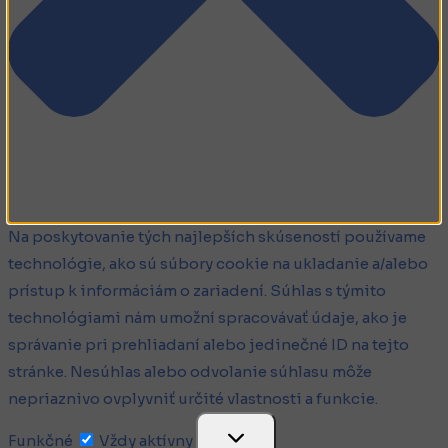
Na poskytovanie tých najlepších skúseností používame
technológie, ako sú súbory cookie na ukladanie a/alebo
prístup k informáciám o zariadení. Súhlas s týmito
technológiami nám umožní spracovávať údaje, ako je
správanie pri prehliadaní alebo jedinečné ID na tejto
stránke. Nesúhlas alebo odvolanie súhlasu môže
nepriaznivo ovplyvniť určité vlastnosti a funkcie.
Funkčné
Funkčné
Vždy aktívny