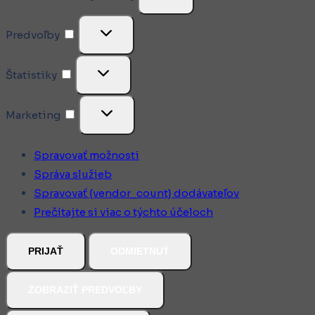
Predvoľby
Predvoľby
Štatistiky
Štatistiky
Marketing
Marketing
Spravovať možnosti
Správa služieb
Spravovať {vendor_count} dodávateľov
Prečítajte si viac o týchto účeloch
PRIJAŤ
ODMIETNUŤ
ZOBRAZIŤ PREDVOĽBY