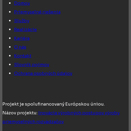
Domov
Priemyselné riešenia
Služby
Realizácie
Kariéra
O nás
Kontakt
Slovník pojmov
Ochrana osobných údajov
Projekt je spolufinancovaný Európskou úniou.
Názov projektu:
Inovácia výrobných postupov výroby
priemyselných rozvádzačov