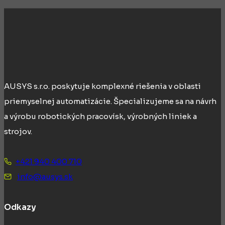
AUSYS s.r.o. poskytuje komplexné riešenia v oblasti
priemyselnej automatizácie. Špecializujeme sa na návrh
a výrobu robotických pracovísk, výrobných liniek a
strojov.
+421 940 400 710
info@ausys.sk
Odkazy