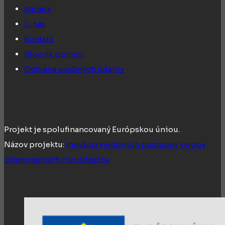
Kariéra
O nás
Kontakt
Slovník pojmov
Ochrana osobných údajov
Projekt je spolufinancovaný Európskou úniou.
Názov projektu:
Inovácia výrobných postupov výroby
priemyselných rozvádzačov