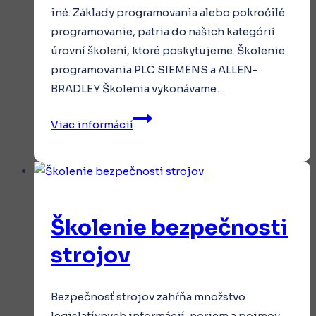
iné. Základy programovania alebo pokročilé
programovanie, patria do našich kategórií
úrovní školení, ktoré poskytujeme. Školenie
programovania PLC SIEMENS a ALLEN-
BRADLEY Školenia vykonávame…
Školenie
Viac informácií
programovania
PLC
a
HMI
Školenie bezpečnosti
strojov
Bezpečnosť strojov zahŕňa množstvo
legislatívnych informácií, noriem a pojmov