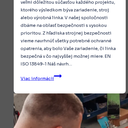
veľmi dôležitou súčasťou každého projektu,
ktorého výsledkom býva zariadenie, stroj
alebo výrobná linka. V našej spoločnosti
dbáme na oblasť bezpečnosti s vysokou
prioritou. Z hľadiska strojnej bezpečnosti
vieme navrhnúť všetky potrebné ochranné
opatrenia, aby bolo Vaše zariadenie, či linka
bezpečná v čo najvyššej možnej miere. EN
ISO 13849-1 Náš návrh…
Bezpečnostné
Viac informácií
audity
a
bezpečnosť
strojov