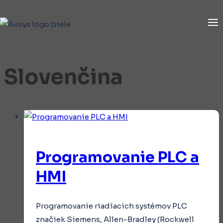
Skip
to
content
Slovenčina
Programovanie PLC a
HMI
Programovanie riadiacich systémov PLC
značiek Siemens, Allen-Bradley (Rockwell