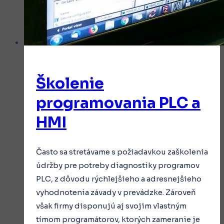
Školenie
programovania PLC a
HMI
Často sa stretávame s požiadavkou zaškolenia
údržby pre potreby diagnostiky programov
PLC, z dôvodu rýchlejšieho a adresnejšieho
vyhodnotenia závady v prevádzke. Zároveň
však firmy disponujú aj svojim vlastným
tímom programátorov, ktorých zameranie je