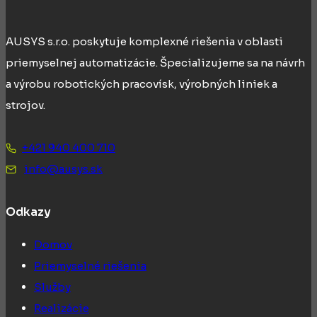
AUSYS s.r.o. poskytuje komplexné riešenia v oblasti
priemyselnej automatizácie. Špecializujeme sa na návrh
a výrobu robotických pracovísk, výrobných liniek a
strojov.
+421 940 400 710
info@ausys.sk
Odkazy
Domov
Priemyselné riešenia
Služby
Realizácie