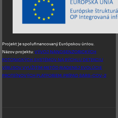
Projekt je spolufinancovaný Európskou úniou.
Názov projektu:
VÝVOJ NANOSENZORICKÝCH
FOTONICKÝCH SYSTÉMOV NA RÝCHLU DETEKCIU
VÍRUSOV VYUŽITÍM METÓD RIADENEJ EVOLÚCIE
PROTEÍNOVÝCH PLATFORIEM: PRÍPAD SARS-COV-2